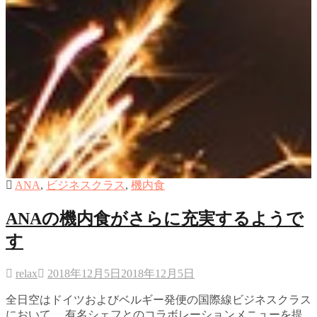
ANA
,
ビジネスクラス
,
機内食
ANAの機内食がさらに充実するようで
す
relax
2018年12月5日
2018年12月5日
全日空はドイツおよびベルギー発便の国際線ビジネスクラス
において、 有名シェフとのコラボレーションメニューを提